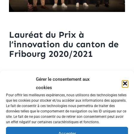
Lauréat du Prix à
l’innovation du canton de
Fribourg 2020/2021
Après un suspense de plusieurs mois et des
Gérer le consentement aux
prolongations liées à la situation sanitaire, le
cookies
verdict est enfin tombé. Avec beaucoup
Pour offrir les meilleures expériences, nous utilisons des technologies telles
que les cookies pour stocker et/ou accéder aux informations des appareils.
d’émotion et de fierté, les équipes d’Ascenseurs
Le fait de consentir à ces technologies nous permettra de traiter des
données telles que le comportement de navigation ou les ID uniques sur ce
Menétrey SA remportent le “Prix Entreprise”.
site. Le fait de ne pas consentir ou de retirer son consentement peut avoir
un effet négatif sur certaines caractéristiques et fonctions.
Une belle récompense qui couronne l’effort et
Accepter