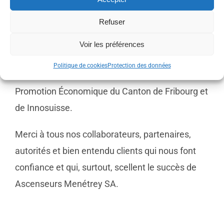
l’engagement sur plus de 3 ans non seulement
Refuser
des ingénieurs et spécialistes de notre
entreprise, mais également celui des 3 Hautes
Voir les préférences
Écoles de Suisse romande (HE-ARC, EPFL et
Politique de cookies
Protection des données
HEIA-FR) ainsi que les accompagnements de la
Promotion Économique du Canton de Fribourg et
de Innosuisse.
Merci à tous nos collaborateurs, partenaires,
autorités et bien entendu clients qui nous font
confiance et qui, surtout, scellent le succès de
Ascenseurs Menétrey SA.