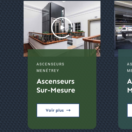
ASCENSEURS
A
MENÉTREY
M
Ascenseurs
A
Sur-Mesure
M
Voir plus