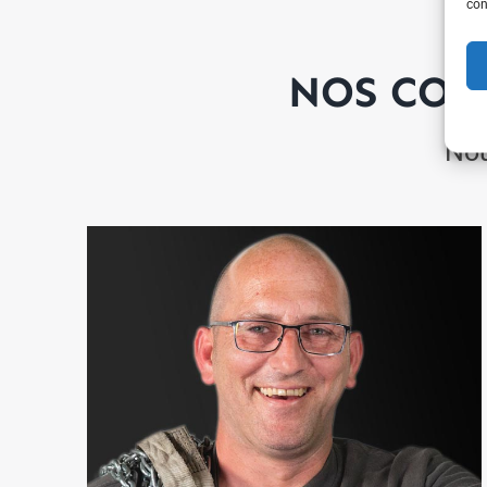
con
NOS COL
Nou