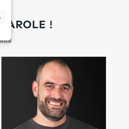
s
PAROLE !
ents