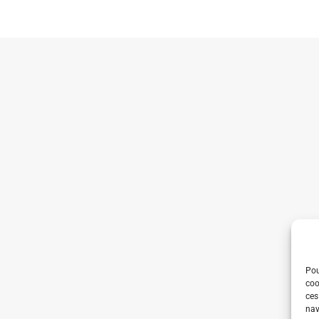
Pou
coo
ces
nav