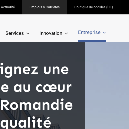
Actualité
Emplois & Carrières
Politique de cookies (UE)
Entreprise
Services
Innovation
ignez une
pe au cœur
a Romandie
 qualité