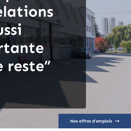
elations
ussi
rtante
e reste”
Nos offres d’emplois