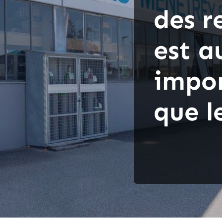
des r
est a
impo
que l