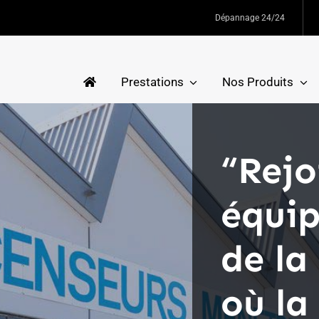
Dépannage 24/24
Prestations
Nos Produits
“Rejo
équi
de l
où la