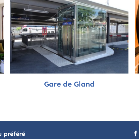
Gare de Gland
u préféré