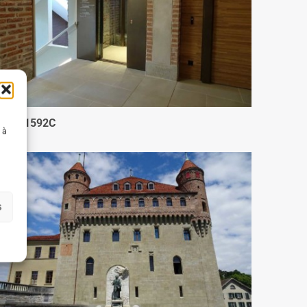
DSC01592C
 à
s