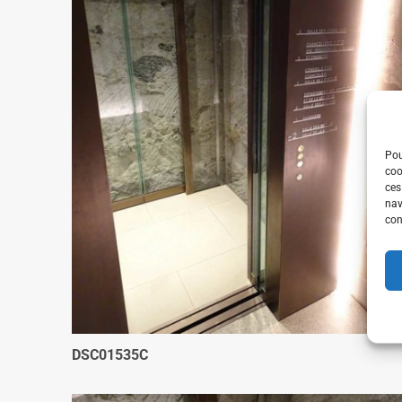
Pou
coo
ces
nav
con
DSC01535C